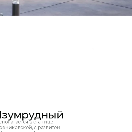
Изумрудный
сполагается в станице
рениковской, с развитой