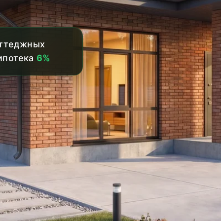
оттеджных
ипотека
6%