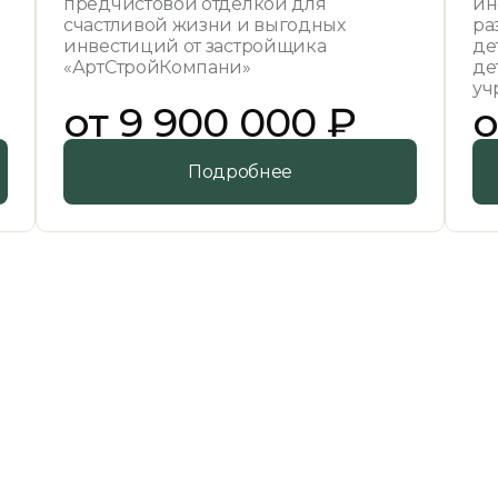
предчистовой отделкой для
ин
счастливой жизни и выгодных
ра
инвестиций от застройщика
де
«АртСтройКомпани»
де
уч
от 9 900 000 ₽
о
Подробнее