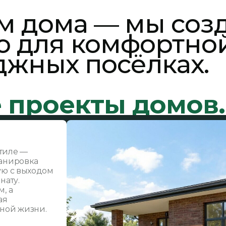
м дома — мы соз
о для комфортно
джных посёлках.
 проекты домов.
тиле —
ланировка
ую с выходом
нату.
, а
ая
ной жизни.