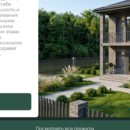
 себе
ьность и
ивания.
ичными
ьшими
м этаже.
а
 оконными
оздавая
.
Посмотреть все проекты