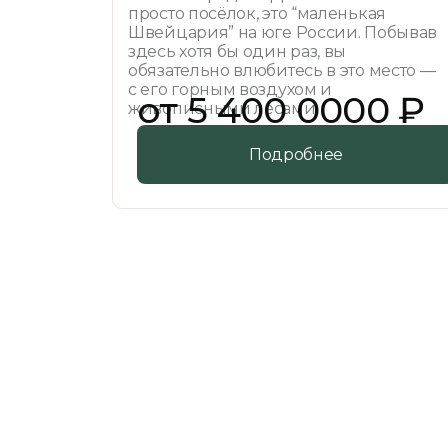
просто посёлок, это “маленькая
Швейцария” на юге России. Побывав
здесь хотя бы один раз, вы
обязательно влюбитесь в это место —
с его горным воздухом и
от 5 400 0000 ₽
живописными лесами.
Подробнее