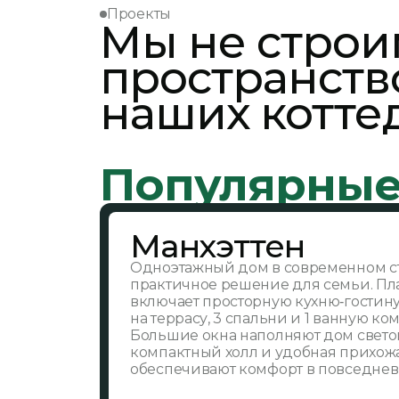
Проекты
Мы не строи
пространств
наших котте
Популярные
Манхэттен
Одноэтажный дом в современном с
практичное решение для семьи. П
включает просторную кухню‑гостин
на террасу, 3 спальни и 1 ванную ком
Большие окна наполняют дом светом
компактный холл и удобная прихож
обеспечивают комфорт в повседнев