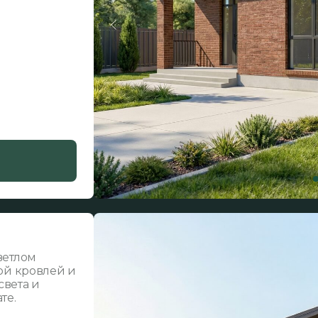
ветлом
ой кровлей и
вета и
те.