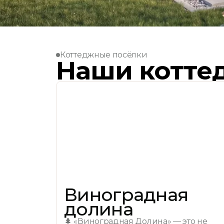
Коттеджные посёлки
Наши котте
Виноградная
долина
🌲 «Виноградная Долина» — это не