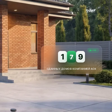
LIVE
1
8
9
7
СДАННЫХ ДОМОВ КОМПАНИЕЙ АСК