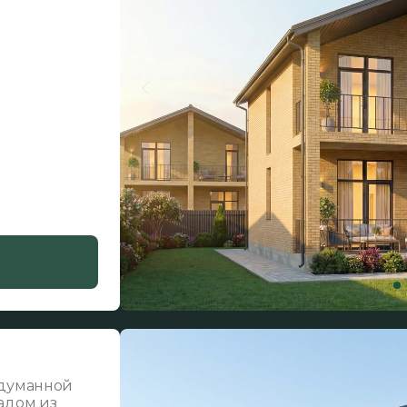
одуманной
адом из