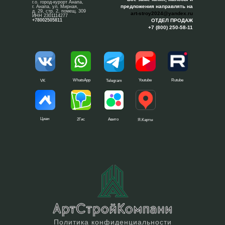
г.о. город-курорт Анапа,
предложения направлять на
г. Анапа, ул. Мирная,
д. 29, стр. 2, помещ. 309
art-stroy2024@yandex.ru
ИНН 2301114277
+78002505811
ОТДЕЛ ПРОДАЖ
+7 (800) 250-58-11
WhatsApp
Youtube
Rutube
VK
Telegram
Циан
2Гис
Авито
Я.Карты
Политика конфиденциальности