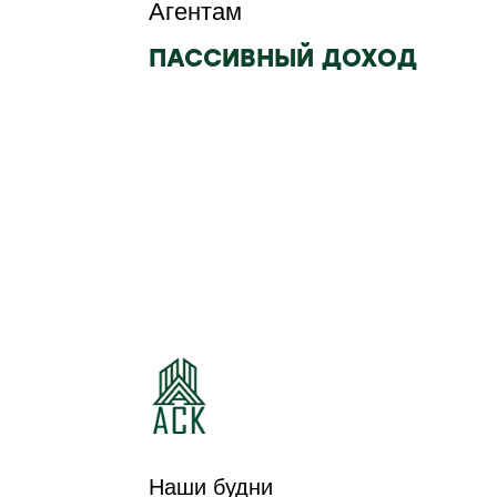
Агентам
ПАССИВНЫЙ ДОХОД
КОТТЕДЖНЫЙ
КОТТЕДЖНЫЙ
ПОСЕЛОК
ПОСЕЛОК ЛЕСНАЯ
ИЗУМРУДНЫЙ
ПОЛЯНА
Наши будни