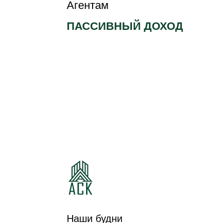
Агентам
ПАССИВНЫЙ ДОХОД
КОТТЕДЖНЫЙ
КОТТЕДЖНЫЙ
ПОСЕЛОК
ПОСЕЛОК ЛЕСНАЯ
ИЗУМРУДНЫЙ
ПОЛЯНА
Наши будни