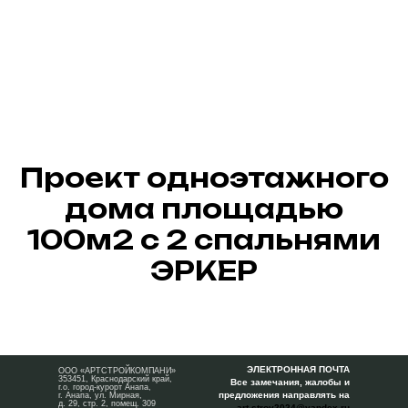
Проект одноэтажного
дома площадью
100м2 с 2 спальнями
ЭРКЕР
ЭЛЕКТРОННАЯ ПОЧТА
ООО «АРТСТРОЙКОМПАНИ»
353451, Краснодарский край,
Все замечания, жалобы и
г.о. город-курорт Анапа,
предложения направлять на
г. Анапа, ул. Мирная,
д. 29, стр. 2, помещ. 309
art-stroy2024@yandex.ru