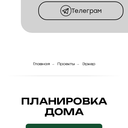
Телеграм
КОТТЕДЖНЫЙ
ПОСЕЛОК
ВИНОГРАДНАЯ
ДОЛИНА
Главная
→
Проекты
→
Эркер
ПЛАНИРОВКА
ДОМА