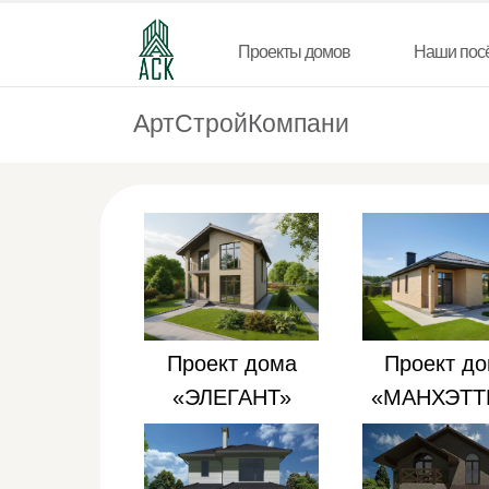
Проекты домов
Проекты домов
Наши пос
Наши пос
АртСтройКомпани
Проект дома
Проект д
«ЭЛЕГАНТ»
«МАНХЭТТ