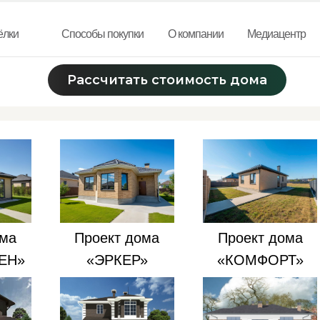
ёлки
ёлки
Способы покупки
Способы покупки
О компании
О компании
Медиацентр
Медиацентр
Рассчитать стоимость дома
Рассчитать стоимость дома
ома
Проект дома
Проект дома
ЕН»
«ЭРКЕР»
«КОМФОРТ»