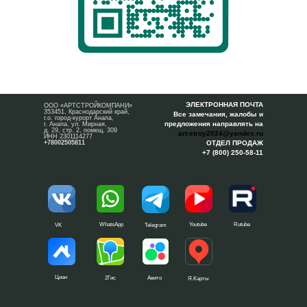
ЭЛЕКТРОННАЯ ПОЧТА
ООО «АРТСТРОЙКОМПАНИ»
353451, Краснодарский край,
Все замечания, жалобы и
г.о. город-курорт Анапа,
предложения направлять на
г. Анапа, ул. Мирная,
д. 29, стр. 2, помещ. 309
art-stroy2024@yandex.ru
ИНН 2301114277
+78002505811
ОТДЕЛ ПРОДАЖ
+7 (800) 250-58-11
WhatsApp
Youtube
Rutube
VK
Telegram
Циан
2Гис
Авито
Я.Карты