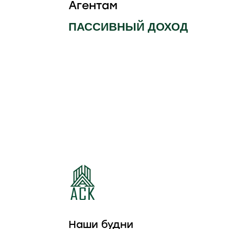
Агентам
ПАССИВНЫЙ ДОХОД
КОТТЕДЖНЫЙ
КОТТЕДЖНЫЙ
ПОСЕЛОК
ПОСЕЛОК ЛЕСНАЯ
ИЗУМРУДНЫЙ
ПОЛЯНА
Наши будни