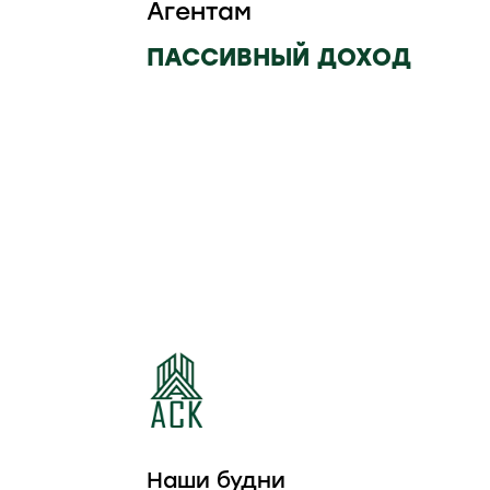
Агентам
ПАССИВНЫЙ ДОХОД
КОТТЕДЖНЫЙ
КОТТЕДЖНЫЙ
ПОСЕЛОК
ПОСЕЛОК ЛЕСНАЯ
ИЗУМРУДНЫЙ
ПОЛЯНА
Наши будни