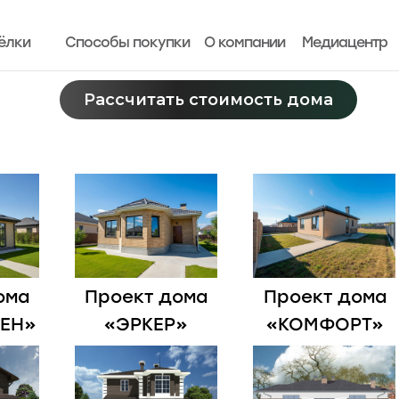
ёлки
ёлки
Способы покупки
Способы покупки
О компании
О компании
Медиацентр
Медиацентр
Рассчитать стоимость дома
Рассчитать стоимость дома
ома
Проект дома
Проект дома
ЕН»
«ЭРКЕР»
«КОМФОРТ»