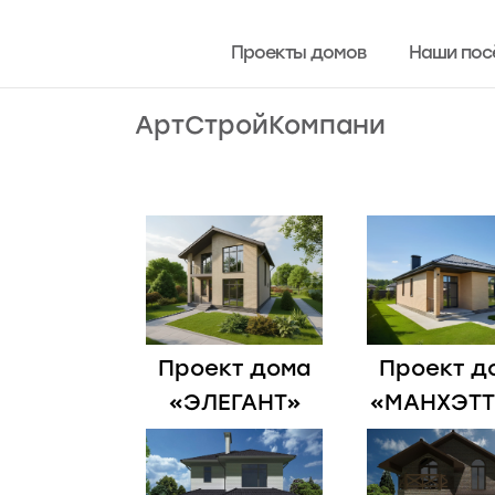
Проекты домов
Проекты домов
Наши пос
Наши пос
АртСтройКомпани
Проект дома
Проект д
«ЭЛЕГАНТ»
«МАНХЭТТ