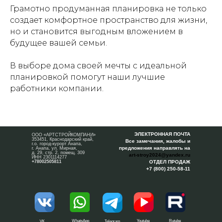
Грамотно продуманная планировка не только
создает комфортное пространство для жизни,
но и становится выгодным вложением в
будущее вашей семьи.
В выборе дома своей мечты с идеальной
планировкой помогут наши лучшие
работники компании.
ЭЛЕКТРОННАЯ ПОЧТА
ООО «АРТСТРОЙКОМПАНИ»
353451, Краснодарский край,
Все замечания, жалобы и
г.о. город-курорт Анапа,
предложения направлять на
г. Анапа, ул. Мирная,
д. 29, стр. 2, помещ. 309
art-stroy2024@yandex.ru
ИНН 2301114277
+78002505811
ОТДЕЛ ПРОДАЖ
+7 (800) 250-58-11
WhatsApp
Youtube
Rutube
VK
Telegram