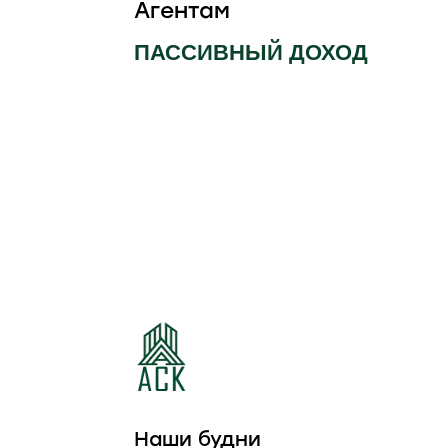
Агентам
ПАССИВНЫЙ ДОХОД
КОТТЕДЖНЫЙ
КОТТЕДЖНЫЙ
ПОСЕЛОК
ПОСЕЛОК ЛЕСНАЯ
ИЗУМРУДНЫЙ
ПОЛЯНА
Наши будни