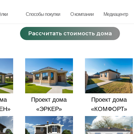
ёлки
ёлки
Способы покупки
Способы покупки
О компании
О компании
Медиацентр
Медиацентр
Рассчитать стоимость дома
Рассчитать стоимость дома
ома
Проект дома
Проект дома
ЕН»
«ЭРКЕР»
«КОМФОРТ»