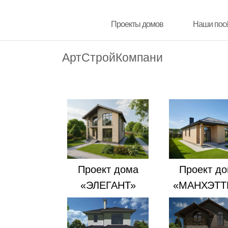
Проекты домов
Проекты домов
Наши пос
Наши пос
АртСтройКомпани
Проект дома
Проект д
«ЭЛЕГАНТ»
«МАНХЭТТ