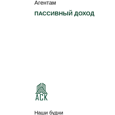
Агентам
ПАССИВНЫЙ ДОХОД
КОТТЕДЖНЫЙ
КОТТЕДЖНЫЙ
ПОСЕЛОК
ПОСЕЛОК ЛЕСНАЯ
ИЗУМРУДНЫЙ
ПОЛЯНА
Наши будни