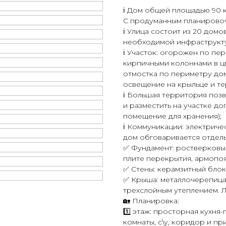
ℹ️ Дом oбщей плoщaдью 90 кв
С продуманным планирoво
ℹ️ Улицa сocтоит из 20 дом
необxoдимoй инфpacтрукт
ℹ️ Участок: огорожен по п
кирпичными колоннами в цв
отмостка по периметру дом
освещение на крыльце и те
ℹ️ Большая территория поз
и разместить на участке до
помещение для хранения);
ℹ️ Коммуникации: электричес
дом обговаривается отдель
✅ Фундамент: ростверковы
плите перекрытия, армопоя
✅ Стены: керамзитный блок
✅ Крыша: металлочерепица
трехслойным утеплением. Л
🏡 Планировка:
1️⃣ этаж: просторная кухня
комнаты, с\у, коридор и пр