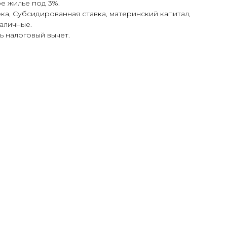
ое жилье под 3%.
ка, Субсидированная ставка, материнский капитал,
аличные.
ь налоговый вычет.
дарский
Крымский район,