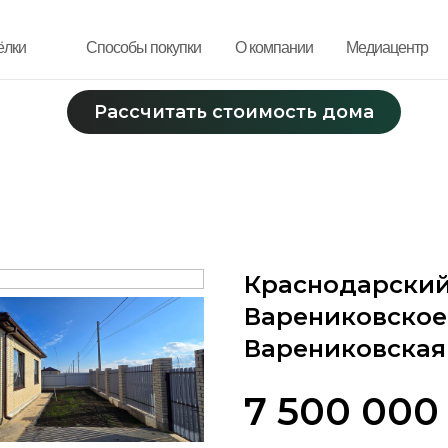
ёлки
ёлки
Способы покупки
Способы покупки
О компании
О компании
Медиацентр
Медиацентр
Рассчитать стоимость дома
Рассчитать стоимость дома
Краснодарский
Варениковское
Варениковская
7 500 000