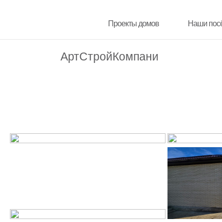
Проекты домов
Проекты домов
Наши пос
Наши пос
АртСтройКомпани