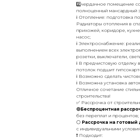
2️⃣чердачное помещение с
полноценный мансардный э
ℹ️ Отопление: подготовка п
Радиаторы отопления в спа
прихожей, коридоре, кухне
насос;
ℹ️ Электроснабжение: реал
выполнением всех электро
розетки, выключатели, свет
ℹ️ В предчистовую отделку 
потолок подшит гипсокарто
ℹ️ Возможно сделать чистов
ℹ️ Возможна установка авто
Отличное сочетание стиль
строительства!
✅ Рассрочка от строитель
🟢
Беспроцентная рассро
без переплат и процентов;
⚪️
Рассрочка на готовый
с индивидуальными услови
❗ Подходит: