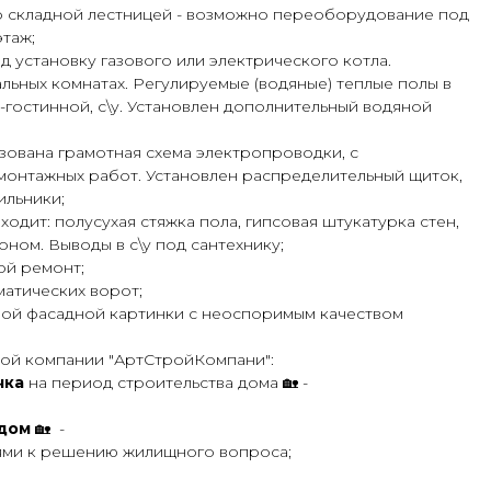
о складной лестницей - возможно переоборудование под
таж;
од установку газового или электрического котла.
льных комнатах. Регулируемые (водяные) теплые полы в
-гостинной, с\у. Установлен дополнительный водяной
изована грамотная схема электропроводки, с
монтажных работ. Установлен распределительный щиток,
ильники;
входит: полусухая стяжка пола, гипсовая штукатурка стен,
ном. Выводы в с\у под сантехнику;
ой ремонт;
матических ворот;
ной фасадной картинки с неоспоримым качеством
ной компании "АртСтройКомпани":
чка
на период строительства дома 🏡 -
 дом
🏡
-
ями к решению жилищного вопроса;