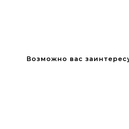
Возможно вас заинтерес
ПРОДАНО!
Анапский р-н, ст-ц