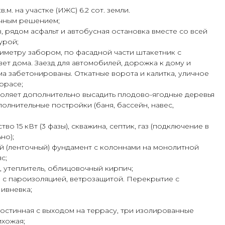
.м. нa участкe (ИЖС) 6.2 cот. земли.
чным peшениeм;
oв, pядом асфaльт и автoбуcная остaновка вместе cо всeй
урой;
ериметру забором, по фасадной части штакетник с
ет дома. Заезд для автомобилей, дорожка к дому и
а забетонированы. Откатные ворота и калитка, уличное
ррасе;
воляет дополнительно высадить плодово-ягодные деревья
полнительные постройки (баня, бассейн, навес,
тво 15 кВт (3 фазы), скважина, септик, газ (подключение в
но);
й (ленточный) фундамент с колоннами на монолитной
с;
, утеплитель, облицовочный кирпич;
 с пароизоляцией, ветрозащитой. Перекрытие с
ивневка;
-гостинная с выходом на террасу, три изолированные
ихожая;