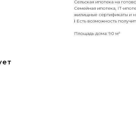
Сельская ипотека на готов
Семейная ипотека, IТ-ипоте
жилищные сертификаты и н
ℹ Есть возможность получит
Площадь дома: 90 м²
ует
а
Крымский район,
Красно