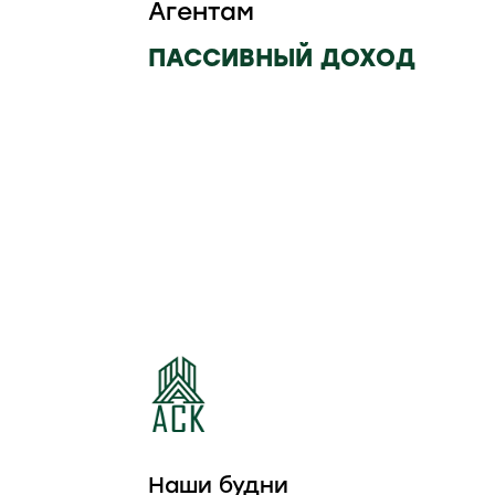
Агентам
ПАССИВНЫЙ ДОХОД
КОТТЕДЖНЫЙ
КОТТЕДЖНЫЙ
ПОСЕЛОК
ПОСЕЛОК ЛЕСНАЯ
ИЗУМРУДНЫЙ
ПОЛЯНА
Наши будни