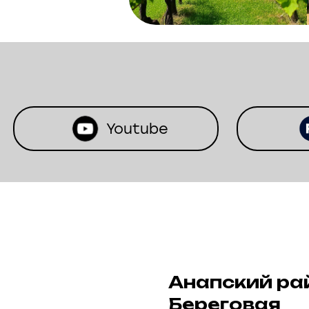
Youtube
Анапский райо
Береговая