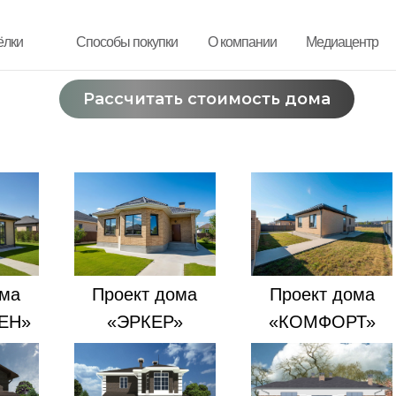
ёлки
ёлки
Способы покупки
Способы покупки
О компании
О компании
Медиацентр
Медиацентр
Рассчитать стоимость дома
Рассчитать стоимость дома
ома
Проект дома
Проект дома
ЕН»
«ЭРКЕР»
«КОМФОРТ»