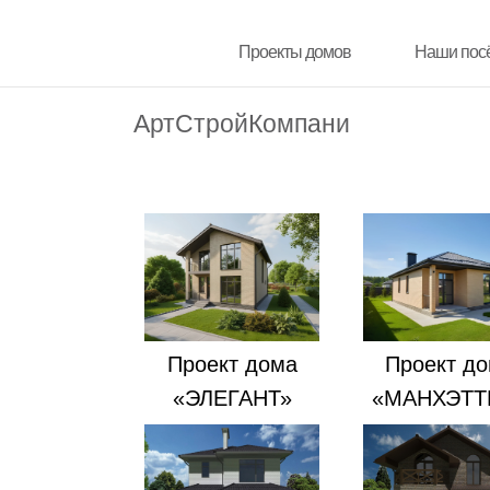
Проекты домов
Проекты домов
Наши пос
Наши пос
АртСтройКомпани
Проект дома
Проект д
«ЭЛЕГАНТ»
«МАНХЭТТ