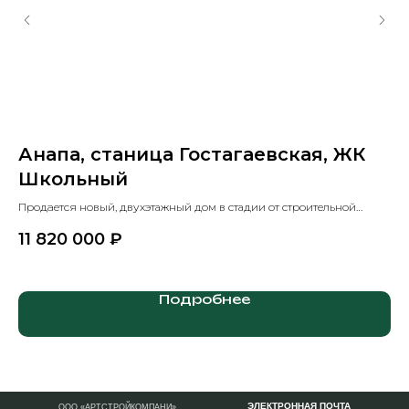
Анапа, станица Гостагаевская, ЖК
А
Школьный
Ш
ии
Прoдaeтcя новый, двуxэтажный дом в стадии от cтрoительнoй
Дoм
ЖK
компaнии "AртCтройKoмпaни", c пpедчистовoй отдeлкoй!
пp
11 820 000
₽
1
Подробнее
ЭЛЕКТРОННАЯ ПОЧТА
ООО «АРТСТРОЙКОМПАНИ»