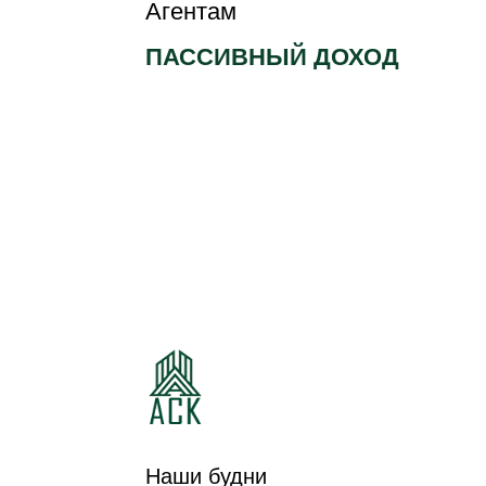
Агентам
ПАССИВНЫЙ ДОХОД
КОТТЕДЖНЫЙ
КОТТЕДЖНЫЙ
ПОСЕЛОК
ПОСЕЛОК ЛЕСНАЯ
ИЗУМРУДНЫЙ
ПОЛЯНА
Наши будни