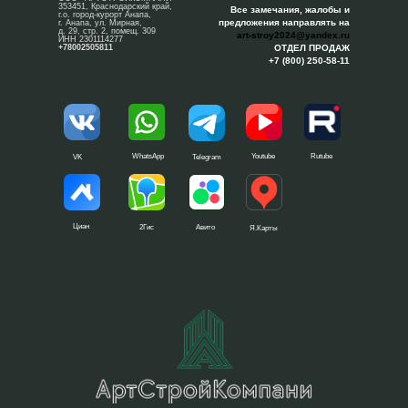
353451, Краснодарский край,
Все замечания, жалобы и
г.о. город-курорт Анапа,
предложения направлять на
г. Анапа, ул. Мирная,
д. 29, стр. 2, помещ. 309
art-stroy2024@yandex.ru
ИНН 2301114277
+78002505811
ОТДЕЛ ПРОДАЖ
+7 (800) 250-58-11
WhatsApp
Youtube
Rutube
VK
Telegram
Циан
2Гис
Авито
Я.Карты