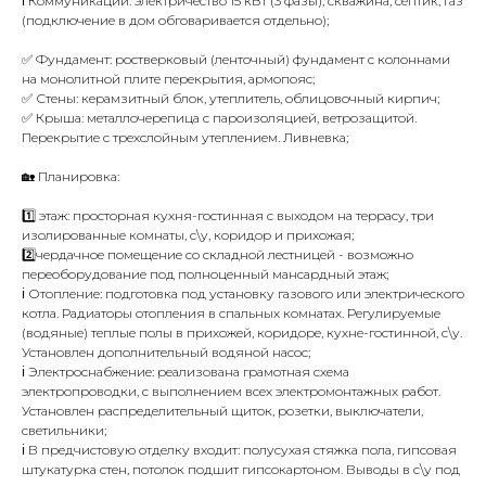
ℹ️ Коммуникации: электричество 15 кВт (3 фазы), скважина, септик, газ
(подключение в дом обговаривается отдельно);
✅ Фундамент: ростверковый (ленточный) фундамент с колоннами
на монолитной плите перекрытия, армопояс;
✅ Стены: керамзитный блок, утеплитель, облицовочный кирпич;
✅ Крыша: металлочерепица с пароизоляцией, ветрозащитой.
Перекрытие с трехслойным утеплением. Ливневка;
🏡 Планировка:
1️⃣ этаж: просторная кухня-гостинная с выходом на террасу, три
изолированные комнаты, с\у, коридор и прихожая;
2️⃣чердачное помещение со складной лестницей - возможно
переоборудование под полноценный мансардный этаж;
ℹ️ Отопление: подготовка под установку газового или электрического
котла. Радиаторы отопления в спальных комнатах. Регулируемые
(водяные) теплые полы в прихожей, коридоре, кухне-гостинной, с\у.
Установлен дополнительный водяной насос;
ℹ️ Электроснабжение: реализована грамотная схема
электропроводки, с выполнением всех электромонтажных работ.
Установлен распределительный щиток, розетки, выключатели,
светильники;
ℹ️ В предчистовую отделку входит: полусухая стяжка пола, гипсовая
штукатурка стен, потолок подшит гипсокартоном. Выводы в с\у под