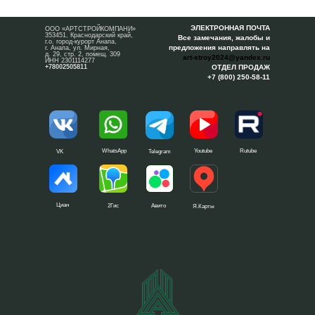
ЭЛЕКТРОННАЯ ПОЧТА
ООО «АРТСТРОЙКОМПАНИ»
353451, Краснодарский край,
Все замечания, жалобы и
г.о. город-курорт Анапа,
предложения направлять на
г. Анапа, ул. Мирная,
д. 29, стр. 2, помещ. 309
art-stroy2024@yandex.ru
ИНН 2301114277
+78002505811
ОТДЕЛ ПРОДАЖ
+7 (800) 250-58-11
WhatsApp
Youtube
Rutube
VK
Telegram
Циан
2Гис
Авито
Я.Карты