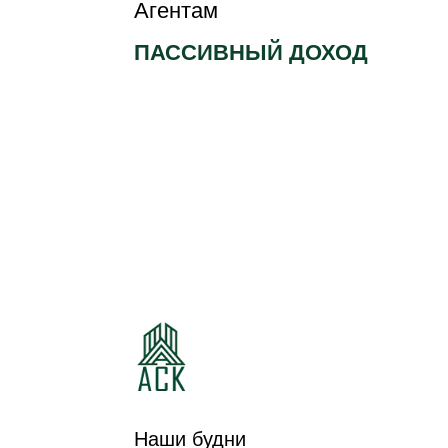
Агентам
ПАССИВНЫЙ ДОХОД
КОТТЕДЖНЫЙ
КОТТЕДЖНЫЙ
ПОСЕЛОК
ПОСЕЛОК ЛЕСНАЯ
ИЗУМРУДНЫЙ
ПОЛЯНА
Наши будни