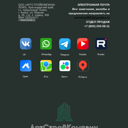
ЭЛЕКТРОННАЯ ПОЧТА
ООО «АРТСТРОЙКОМПАНИ»
353451, Краснодарский край,
Все замечания, жалобы и
г.о. город-курорт Анапа,
г. Анапа, ул. Мирная,
предложения направлять на
д. 29, стр. 2, помещ. 309
art-stroy2024@yandex.ru
ИНН 2301114277
+78002505811
ОТДЕЛ ПРОДАЖ
+7 (800) 250-58-11
WhatsApp
Youtube
Rutube
VK
Telegram
Циан
2Гис
Авито
Я.Карты