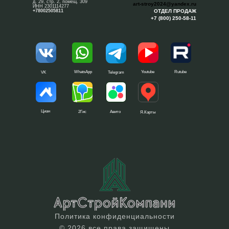
д. 29, стр. 2, помещ. 309
art-stroy2024@yandex.ru
ИНН 2301114277
+78002505811
ОТДЕЛ ПРОДАЖ
+7 (800) 250-58-11
WhatsApp
Youtube
Rutube
VK
Telegram
Циан
2Гис
Авито
Я.Карты
Политика конфиденциальности
© 2026 все права защищены