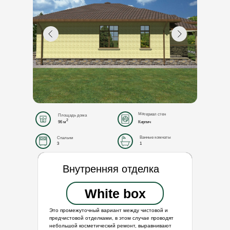
Материал стен
Площадь дома
2
96 м
Кирпич
Ванные комнаты
Спальни
1
3
Внутренняя отделка
White box
Это промежуточный вариант между чистовой и
предчистовой отделками, в этом случае проводят
небольшой косметический ремонт, выравнивают